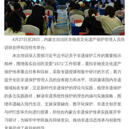
4月27日至28日，内蒙古自治区非物质文化遗产保护管理人员培
训班在呼和浩特市举办。
本次培训深入贯彻习近平总书记关于非遗保护工作的重要指示
精神，围绕落实自治区党委“1571”工作部署，紧扣非物质文化遗产
保护传承重点任务和目标，采取专题授课和集中研讨的方式，着力
提升全区非遗保护管理人员的业务能力和水平。培训邀请国内非遗
领域知名专家，立足新时代非遗保护的理论与实践，梳理非遗保护
的多元实践路径，解读非遗系统性保护的理念内涵与实施策略，围
绕非遗融入现代生活、文旅深度融合、数字化保护、非遗文创开发
与IP打造等方向进行授课，并结合内蒙古非遗保护传承实践展开学
习研讨，为铸牢中华民族共同体意识、推动非遗活态传承与创新性
发展提供了有益的指导。